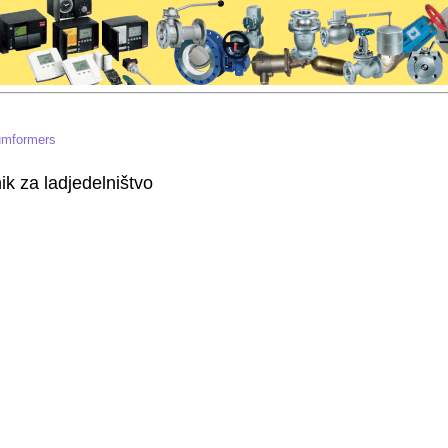
sumformers
k za ladjedelništvo